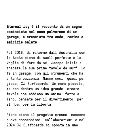
Eternal Joy è il racconto di un sogno
cominciato nel caos polveroso di un
garage, e cresciuto tra onde, resina e
amicizie salate.
Nel 2016, di ritorno dall’Australia con
la testa piena di swell perfette e la
voglia di fare da sé, Jacopo inizia a
shapare le sue prime tavole da surf. Lo
fa in garage, con gli strumenti che ha
e tanta pazienza. Nasce così, quasi per
gioco, CJ Surfboards. Un nome piccolo,
ma con dentro un’idea grande: creare
tavole che abbiano un’anima, fatte a
mano, pensate per il divertimento, per
il flow, per la libertà.
Piano piano il progetto cresce, nascono
nuove connessioni, collaborazioni e nel
2024 CJ Surfboards si sposta in uno