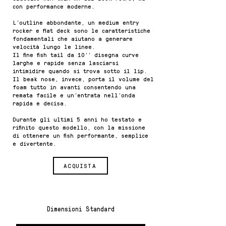
con performance moderne.
L'outline abbondante, un medium entry
rocker e flat deck sono le caratteristiche
fondamentali che aiutano a generare
velocità lungo le linee.
Il fine fish tail da 10'' disegna curve
larghe e rapide senza lasciarsi
intimidire quando si trova sotto il lip.
Il beak nose, invece, porta il volume del
foam tutto in avanti consentendo una
remata facile e un'entrata nell'onda
rapida e decisa.
Durante gli ultimi 5 anni ho testato e
rifinito questo modello, con la missione
di ottenere un fish performante, semplice
e divertente.
ACQUISTA
Dimensioni Standard