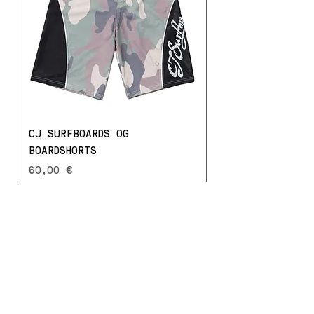
CJ SURFBOARDS OG
STONED TYSON HO
BOARDSHORTS
Prezzo
70,00 €
Prezzo
60,00 €