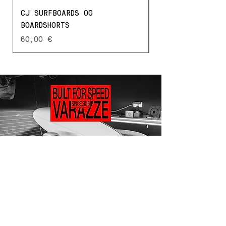
CJ SURFBOARDS OG
STONED TYSON HO
BOARDSHORTS
Prezzo
70,00 €
Prezzo
60,00 €