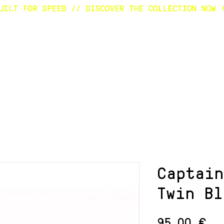
E
SURFBOARDS
CUSTOM
SHOP
A
Captain
Twin Bl
Pr
95,00 €