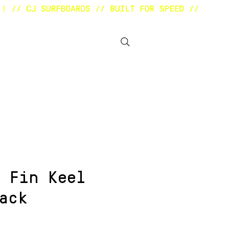
BOUT
OTHER STUFF
 Fin Keel
ack
ezzo