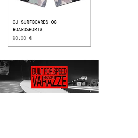
CJ SURFBOARDS OG
STONED TYSON HO
BOARDSHORTS
Prezzo
70,00 €
Prezzo
60,00 €